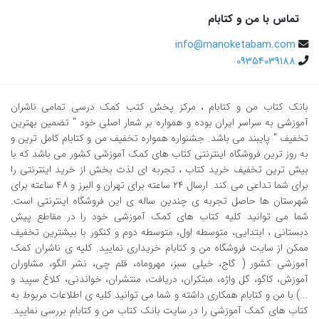
تماس با من و کتابام
info@manoketabam.com
09354039188
بانک کتاب من و کتابام
، مرکز پخش کتب کمک درسی تمامی ناشران
آموزشی به سراسر ایران بوده و همواره بر شعار اصلی خود " تضمین بهترین
تخفیف " پایبند می باشد. جشنواره همواره تخفیف من و کتابام کامل ترین و
به روز ترین فروشگاه اینترنتی کتاب های کمک آموزشی کشور می باشد که با
بیش ترین تخفیف خرید کتاب ، تجربه ای لذت بخش از خرید اینترنتی را
برای شما تداعی می کند. ارسال ٢٤ ساعته برای تهران و البرز و ٤٨ ساعته برای
شهرستان ها حاصل تجربه ی چندین ساله ی این فروشگاه اینترنتی است.
شما می توانید کلیه کتاب های کمک آموزشی خود را در مقاطع پیش
دبستانی ، ابتدایی، متوسطه اول، متوسطه دوم و کنکور با بیشترین تخفیف
ممکن از سایت فروشگاه من و کتابام خریداری نمایید. کلیه ی ناشران کمک
آموزشی کشور ( گاج، خیلی سبز، مهروماه، قلم چی، نشر الگو، مشاوران
آموزش، کاگو، گل واژه، مبتکران، دریافت، منتشران، خواندنی، کلاغ سپید و
...) با من و کتابام همکاری داشته و شما می توانید کلیه ی اطلاعات مربوط به
کتاب های کمک آموزشی را در سایت بانک کتاب من و کتابام بررسی نمایید.