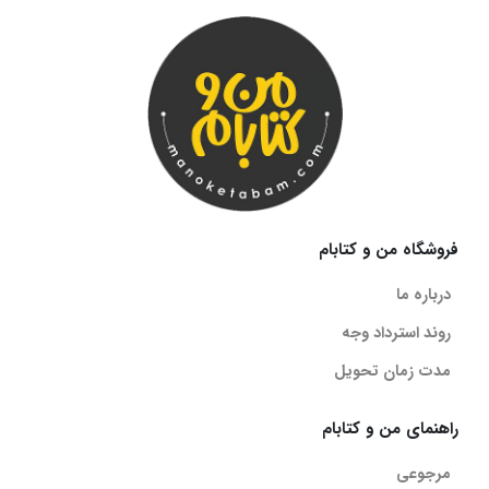
به طور کلی ساختار کتاب اقتصاد جامع به شکل زیر میشه:
1) درسنامه فصل به فصل هر بخش
2) تست های فصل به فصل هر بخش
ویژگیهای کتاب اقتصاد جامع مشاوران
1) درسنامه جامع
2) آموزش محاسبات ریاضی و عددی
3) کلید واژه های کارآمد
فروشگاه من و کتابام
4) بیش از 900 تست تالیفی، کنکور های آزمایشی و سراسری
درباره ما
5) پوشش و توجه به مطالبی که تا بحال توی کنکور پرداخته نشده
روند استرداد وجه
6) پاسخ نامه کاملا تشریحی
مدت زمان تحویل
نقد و بررسی کتاب اقتصاد جامع مشاوران
راهنمای من و کتابام
درسنامه کتاب اقتصاد جامع مشاوران خودآموزه و طوری تالیف شده که حتی
مرجوعی
شما رو از داشتن معلم هم بی نیاز می کنه، درسنامه کتاب کامله و هیچ ایرادی