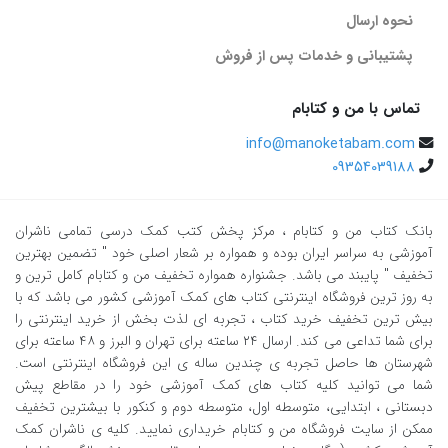
نحوه ارسال
بهش وارد نیست.
پشتیبانی و خدمات پس از فروش
مسائل اقتصاد و حل جدول ها و نمودار ها تقریبا نیمی از تست های کنکور رو
در بر میگیره و کتاب اقتصاد جامع مشاوران تمام ریاضیاتی که برای حل مسائل
تماس با من و کتابام
اقتصاد نیاز دارید رو به طور کامل بهتون آموزش میده. تو بخش تست ها هم
info@manoketabam.com
شما رو با انواع و اقسام تست های تالیفی، کنکور های آزمایشی و کنکور
09354039188
سراسری آشنا می کنه. اقتصاد کنکور مشاوران با داشتن بیش از 900 تست
تمامی تست ها رو تو هر سطحی پوشش میده.
بانک کتاب من و کتابام
، مرکز پخش کتب کمک درسی تمامی ناشران
آموزشی به سراسر ایران بوده و همواره بر شعار اصلی خود " تضمین بهترین
مولف کتاب اقتصاد جامع مشاوران وحید تمنا
تخفیف " پایبند می باشد. جشنواره همواره تخفیف من و کتابام کامل ترین و
به روز ترین فروشگاه اینترنتی کتاب های کمک آموزشی کشور می باشد که با
مدرس و مولف دروس انسانی با بیش از 23 سال سابقه
بیش ترین تخفیف خرید کتاب ، تجربه ای لذت بخش از خرید اینترنتی را
مولف بیش از 50 کتاب کمک آموزشی
برای شما تداعی می کند. ارسال ٢٤ ساعته برای تهران و البرز و ٤٨ ساعته برای
شهرستان ها حاصل تجربه ی چندین ساله ی این فروشگاه اینترنتی است.
برگزار کننده بیش از 100 همایش آموزشی
شما می توانید کلیه کتاب های کمک آموزشی خود را در مقاطع پیش
دبستانی ، ابتدایی، متوسطه اول، متوسطه دوم و کنکور با بیشترین تخفیف
جمع بندی اقتصاد کنکور مشاوران
ممکن از سایت فروشگاه من و کتابام خریداری نمایید. کلیه ی ناشران کمک