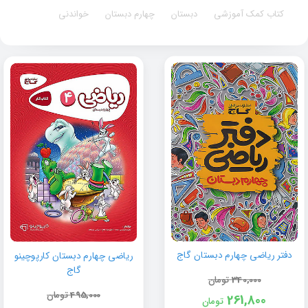
کتاب کمک آموزشی
دبستان
چهارم دبستان
خواندنی
دفتر ریاضی چهارم دبستان گاج
ریاضی چهارم دبستان کارپوچینو
گاج
340,000
تومان
495,000
تومان
261,800
تومان