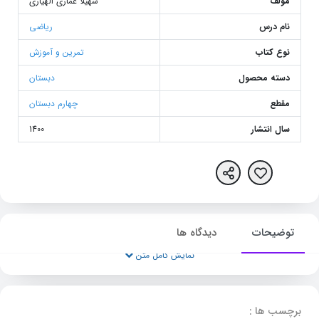
مولف
سهیلا عماری الهیاری
نام درس
ریاضی
نوع کتاب
تمرین و آموزش
دسته محصول
دبستان
مقطع
چهارم دبستان
سال انتشار
1400
توضیحات
دیدگاه ها
نمایش کامل متن
برچسب ها :