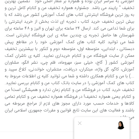
آموزشی به سراسر ایران بوده و همواره بر شعار اصلی خود " تضمین بهترین
تخفیف " پایبند می باشد. جشنواره همواره تخفیف من و کتابام کامل ترین و
به روز ترین فروشگاه اینترنتی کتاب های کمک آموزشی کشور می باشد که با
بیش ترین تخفیف خرید کتاب ، تجربه ای لذت بخش از خرید اینترنتی را
برای شما تداعی می کند. ارسال ٢٤ ساعته برای تهران و البرز و ٤٨ ساعته برای
شهرستان ها حاصل تجربه ی چندین ساله ی این فروشگاه اینترنتی است.
شما می توانید کلیه کتاب های کمک آموزشی خود را در مقاطع پیش
دبستانی ، ابتدایی، متوسطه اول، متوسطه دوم و کنکور با بیشترین تخفیف
ممکن از سایت فروشگاه من و کتابام خریداری نمایید. کلیه ی ناشران کمک
آموزشی کشور ( گاج، خیلی سبز، مهروماه، قلم چی، نشر الگو، مشاوران
آموزش، کاگو، گل واژه، مبتکران، دریافت، منتشران، خواندنی، کلاغ سپید و
...) با من و کتابام همکاری داشته و شما می توانید کلیه ی اطلاعات مربوط به
کتاب های کمک آموزشی را در سایت بانک کتاب من و کتابام بررسی نمایید.
تخفیف خرید کتاب در فروشگاه من و کتابام زمان ندارد و همیشگی است! من
و کتابام یعنی همواره تخفیف! در فروشگاه همواره تخفیف من و کتابام تمامی
کالاها و خدمات حسب مورد دارای مجوز های لازم از مراجع مربوطه می
باشند و فعالیت های این سایت تابع قوانین و مقررات جمهوری اسلامی ایران
می باشد.