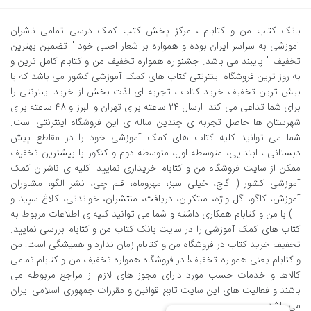
بانک کتاب من و کتابام
، مرکز پخش کتب کمک درسی تمامی ناشران
آموزشی به سراسر ایران بوده و همواره بر شعار اصلی خود " تضمین بهترین
تخفیف " پایبند می باشد. جشنواره همواره تخفیف من و کتابام کامل ترین و
به روز ترین فروشگاه اینترنتی کتاب های کمک آموزشی کشور می باشد که با
بیش ترین تخفیف خرید کتاب ، تجربه ای لذت بخش از خرید اینترنتی را
برای شما تداعی می کند. ارسال ٢٤ ساعته برای تهران و البرز و ٤٨ ساعته برای
شهرستان ها حاصل تجربه ی چندین ساله ی این فروشگاه اینترنتی است.
شما می توانید کلیه کتاب های کمک آموزشی خود را در مقاطع پیش
دبستانی ، ابتدایی، متوسطه اول، متوسطه دوم و کنکور با بیشترین تخفیف
ممکن از سایت فروشگاه من و کتابام خریداری نمایید. کلیه ی ناشران کمک
آموزشی کشور ( گاج، خیلی سبز، مهروماه، قلم چی، نشر الگو، مشاوران
آموزش، کاگو، گل واژه، مبتکران، دریافت، منتشران، خواندنی، کلاغ سپید و
...) با من و کتابام همکاری داشته و شما می توانید کلیه ی اطلاعات مربوط به
کتاب های کمک آموزشی را در سایت بانک کتاب من و کتابام بررسی نمایید.
تخفیف خرید کتاب در فروشگاه من و کتابام زمان ندارد و همیشگی است! من
و کتابام یعنی همواره تخفیف! در فروشگاه همواره تخفیف من و کتابام تمامی
کالاها و خدمات حسب مورد دارای مجوز های لازم از مراجع مربوطه می
باشند و فعالیت های این سایت تابع قوانین و مقررات جمهوری اسلامی ایران
می باشد.