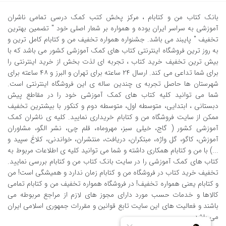
بانک کتاب من و کتابام
، مرکز پخش کتب کمک درسی تمامی ناشران
آموزشی به سراسر ایران بوده و همواره بر شعار اصلی خود " تضمین بهترین
تخفیف " پایبند می باشد. جشنواره همواره تخفیف من و کتابام کامل ترین و
به روز ترین فروشگاه اینترنتی کتاب های کمک آموزشی کشور می باشد که با
بیش ترین تخفیف خرید کتاب ، تجربه ای لذت بخش از خرید اینترنتی را
برای شما تداعی می کند. ارسال ٢٤ ساعته برای تهران و البرز و ٤٨ ساعته برای
شهرستان ها حاصل تجربه ی چندین ساله ی این فروشگاه اینترنتی است.
شما می توانید کلیه کتاب های کمک آموزشی خود را در مقاطع پیش
دبستانی ، ابتدایی، متوسطه اول، متوسطه دوم و کنکور با بیشترین تخفیف
ممکن از سایت فروشگاه من و کتابام خریداری نمایید. کلیه ی ناشران کمک
آموزشی کشور ( گاج، خیلی سبز، مهروماه، قلم چی، نشر الگو، مشاوران
آموزش، کاگو، گل واژه، مبتکران، دریافت، منتشران، خواندنی، کلاغ سپید و
...) با من و کتابام همکاری داشته و شما می توانید کلیه ی اطلاعات مربوط به
کتاب های کمک آموزشی را در سایت بانک کتاب من و کتابام بررسی نمایید.
تخفیف خرید کتاب در فروشگاه من و کتابام زمان ندارد و همیشگی است! من
و کتابام یعنی همواره تخفیف! در فروشگاه همواره تخفیف من و کتابام تمامی
کالاها و خدمات حسب مورد دارای مجوز های لازم از مراجع مربوطه می
باشند و فعالیت های این سایت تابع قوانین و مقررات جمهوری اسلامی ایران
می باشد.