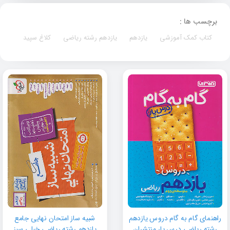
برچسب ها :
کتاب کمک آموزشی
یازدهم
یازدهم رشته ریاضی
کلاغ سپید
راهنمای گام به گام دروس یازدهم
شبیه ساز امتحان نهایی جامع
رشته ریاضی درس یار منتشران
یازدهم رشته ریاضی خیلی سبز