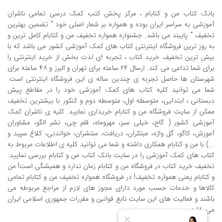
بانک کتاب من و کتابام
، مرکز پخش کتب کمک درسی تمامی ناشران
آموزشی به سراسر ایران بوده و همواره بر شعار اصلی خود " تضمین بهترین
تخفیف " پایبند می باشد. جشنواره همواره تخفیف من و کتابام کامل ترین و
به روز ترین فروشگاه اینترنتی کتاب های کمک آموزشی کشور می باشد که با
بیش ترین تخفیف خرید کتاب ، تجربه ای لذت بخش از خرید اینترنتی را
برای شما تداعی می کند. ارسال ٢٤ ساعته برای تهران و البرز و ٤٨ ساعته برای
شهرستان ها حاصل تجربه ی چندین ساله ی این فروشگاه اینترنتی است.
شما می توانید کلیه کتاب های کمک آموزشی خود را در مقاطع پیش
دبستانی ، ابتدایی، متوسطه اول، متوسطه دوم و کنکور با بیشترین تخفیف
ممکن از سایت فروشگاه من و کتابام خریداری نمایید. کلیه ی ناشران کمک
آموزشی کشور ( گاج، خیلی سبز، مهروماه، قلم چی، نشر الگو، مشاوران
آموزش، کاگو، گل واژه، مبتکران، دریافت، منتشران، خواندنی، کلاغ سپید و
...) با من و کتابام همکاری داشته و شما می توانید کلیه ی اطلاعات مربوط به
کتاب های کمک آموزشی را در سایت بانک کتاب من و کتابام بررسی نمایید.
تخفیف خرید کتاب در فروشگاه من و کتابام زمان ندارد و همیشگی است! من
و کتابام یعنی همواره تخفیف! در فروشگاه همواره تخفیف من و کتابام تمامی
کالاها و خدمات حسب مورد دارای مجوز های لازم از مراجع مربوطه می
باشند و فعالیت های این سایت تابع قوانین و مقررات جمهوری اسلامی ایران
می باشد.