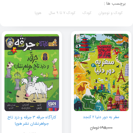
برچسب ها :
کودک و نوجوان
کودک
کودک 7 تا 9 سال
هوپا
سفر به دور دنیا 2 کنجد
کارآگاه جرقه 3 جرقه و دزد تاج
جواهرنشان نشر هوپا
195,000
تومان