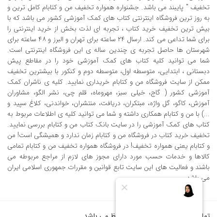
تخفیف " پایبند می باشد. جشنواره همواره تخفیف من و کتابام کامل ترین و
به روز ترین فروشگاه اینترنتی کتاب های کمک آموزشی کشور می باشد که با
بیش ترین تخفیف خرید کتاب ، تجربه ای لذت بخش از خرید اینترنتی را
برای شما تداعی می کند. ارسال ٢٤ ساعته برای تهران و البرز و ٤٨ ساعته برای
شهرستان ها حاصل تجربه ی چندین ساله ی این فروشگاه اینترنتی است.
شما می توانید کلیه کتاب های کمک آموزشی خود را در مقاطع پیش
دبستانی ، ابتدایی، متوسطه اول، متوسطه دوم و کنکور با بیشترین تخفیف
ممکن از سایت فروشگاه من و کتابام خریداری نمایید. کلیه ی ناشران کمک
آموزشی کشور ( گاج، خیلی سبز، مهروماه، قلم چی، نشر الگو، مشاوران
آموزش، کاگو، گل واژه، مبتکران، دریافت، منتشران، خواندنی، کلاغ سپید و
...) با من و کتابام همکاری داشته و شما می توانید کلیه ی اطلاعات مربوط به
کتاب های کمک آموزشی را در سایت بانک کتاب من و کتابام بررسی نمایید.
تخفیف خرید کتاب در فروشگاه من و کتابام زمان ندارد و همیشگی است! من
و کتابام یعنی همواره تخفیف! در فروشگاه همواره تخفیف من و کتابام تمامی
کالاها و خدمات حسب مورد دارای مجوز های لازم از مراجع مربوطه می
باشند و فعالیت های این سایت تابع قوانین و مقررات جمهوری اسلامی ایران
می باشد.
تمام حقوق برای من و کتابام محفوظ می باشد .