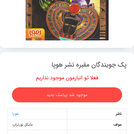
پک جویندگان مقبره نشر هوپا
فعلا تو انبارمون موجود نداریم
موجود شد پیامک بدید
ناشر
هوپا
مولف
مایکل نورتراپ