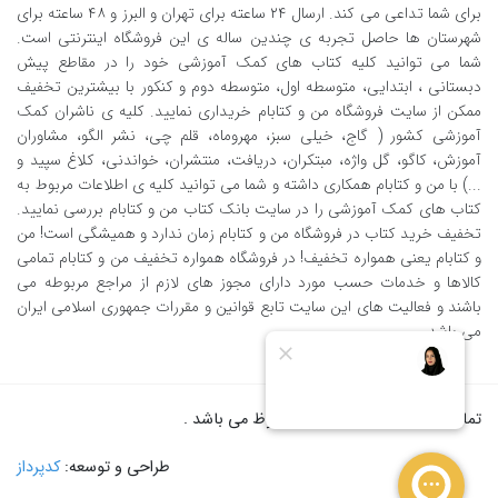
برای شما تداعی می کند. ارسال ٢٤ ساعته برای تهران و البرز و ٤٨ ساعته برای
شهرستان ها حاصل تجربه ی چندین ساله ی این فروشگاه اینترنتی است.
شما می توانید کلیه کتاب های کمک آموزشی خود را در مقاطع پیش
دبستانی ، ابتدایی، متوسطه اول، متوسطه دوم و کنکور با بیشترین تخفیف
ممکن از سایت فروشگاه من و کتابام خریداری نمایید. کلیه ی ناشران کمک
آموزشی کشور ( گاج، خیلی سبز، مهروماه، قلم چی، نشر الگو، مشاوران
آموزش، کاگو، گل واژه، مبتکران، دریافت، منتشران، خواندنی، کلاغ سپید و
...) با من و کتابام همکاری داشته و شما می توانید کلیه ی اطلاعات مربوط به
کتاب های کمک آموزشی را در سایت بانک کتاب من و کتابام بررسی نمایید.
تخفیف خرید کتاب در فروشگاه من و کتابام زمان ندارد و همیشگی است! من
و کتابام یعنی همواره تخفیف! در فروشگاه همواره تخفیف من و کتابام تمامی
کالاها و خدمات حسب مورد دارای مجوز های لازم از مراجع مربوطه می
باشند و فعالیت های این سایت تابع قوانین و مقررات جمهوری اسلامی ایران
می باشد.
تمام حقوق برای من و کتابام محفوظ می باشد .
طراحی و توسعه:
کدپرداز