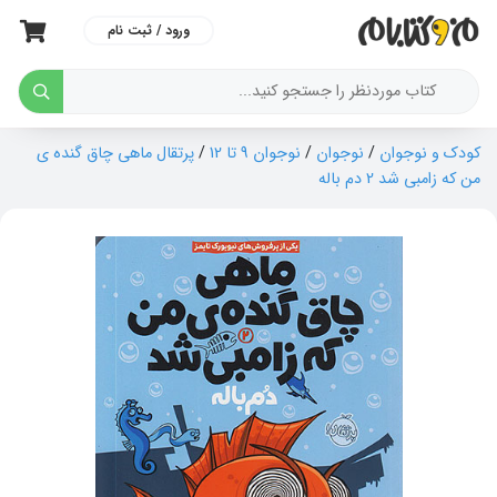
ورود / ثبت نام
کودک و نوجوان
/
نوجوان
/
نوجوان 9 تا 12
/
پرتقال ماهی چاق گنده ی
من که زامبی شد 2 دم باله