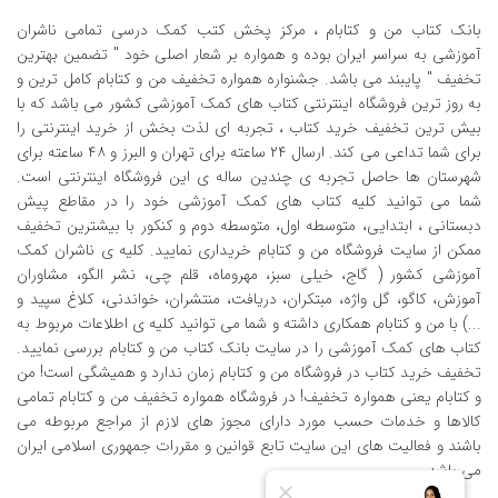
بانک کتاب من و کتابام
، مرکز پخش کتب کمک درسی تمامی ناشران
آموزشی به سراسر ایران بوده و همواره بر شعار اصلی خود " تضمین بهترین
تخفیف " پایبند می باشد. جشنواره همواره تخفیف من و کتابام کامل ترین و
به روز ترین فروشگاه اینترنتی کتاب های کمک آموزشی کشور می باشد که با
بیش ترین تخفیف خرید کتاب ، تجربه ای لذت بخش از خرید اینترنتی را
برای شما تداعی می کند. ارسال ٢٤ ساعته برای تهران و البرز و ٤٨ ساعته برای
شهرستان ها حاصل تجربه ی چندین ساله ی این فروشگاه اینترنتی است.
شما می توانید کلیه کتاب های کمک آموزشی خود را در مقاطع پیش
دبستانی ، ابتدایی، متوسطه اول، متوسطه دوم و کنکور با بیشترین تخفیف
ممکن از سایت فروشگاه من و کتابام خریداری نمایید. کلیه ی ناشران کمک
آموزشی کشور ( گاج، خیلی سبز، مهروماه، قلم چی، نشر الگو، مشاوران
آموزش، کاگو، گل واژه، مبتکران، دریافت، منتشران، خواندنی، کلاغ سپید و
...) با من و کتابام همکاری داشته و شما می توانید کلیه ی اطلاعات مربوط به
کتاب های کمک آموزشی را در سایت بانک کتاب من و کتابام بررسی نمایید.
تخفیف خرید کتاب در فروشگاه من و کتابام زمان ندارد و همیشگی است! من
و کتابام یعنی همواره تخفیف! در فروشگاه همواره تخفیف من و کتابام تمامی
کالاها و خدمات حسب مورد دارای مجوز های لازم از مراجع مربوطه می
باشند و فعالیت های این سایت تابع قوانین و مقررات جمهوری اسلامی ایران
می باشد.