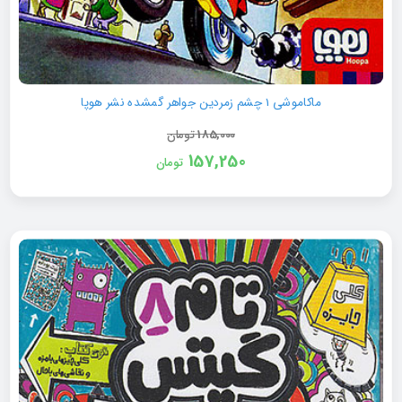
ماکاموشی 1 چشم زمردین جواهر گمشده نشر هوپا
185,000
تومان
157,250
تومان