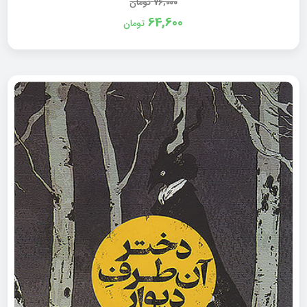
76,000
تومان
64,600
تومان