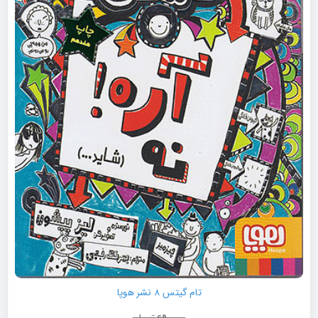
تام گیتس 8 نشر هوپا
690,000
تومان