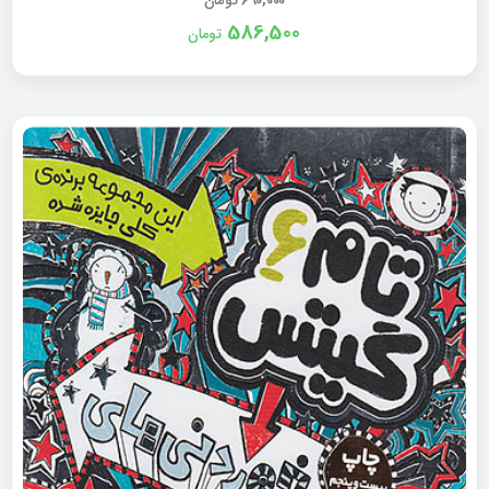
586,500
تومان