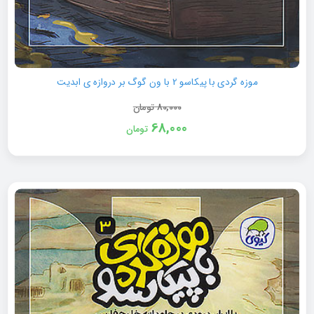
موزه گردی با پیکاسو 2 با ون گوگ بر دروازه ی ابدیت
80,000
تومان
68,000
تومان