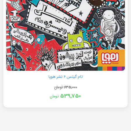
تام گیتس 6 نشر هوپا
635,000
تومان
539,750
تومان