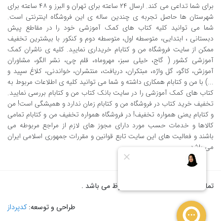
برای شما تداعی می کند. ارسال ٢٤ ساعته برای تهران و البرز و ٤٨ ساعته برای
شهرستان ها حاصل تجربه ی چندین ساله ی این فروشگاه اینترنتی است.
شما می توانید کلیه کتاب های کمک آموزشی خود را در مقاطع پیش
دبستانی ، ابتدایی، متوسطه اول، متوسطه دوم و کنکور با بیشترین تخفیف
ممکن از سایت فروشگاه من و کتابام خریداری نمایید. کلیه ی ناشران کمک
آموزشی کشور ( گاج، خیلی سبز، مهروماه، قلم چی، نشر الگو، مشاوران
آموزش، کاگو، گل واژه، مبتکران، دریافت، منتشران، خواندنی، کلاغ سپید و
...) با من و کتابام همکاری داشته و شما می توانید کلیه ی اطلاعات مربوط به
کتاب های کمک آموزشی را در سایت بانک کتاب من و کتابام بررسی نمایید.
تخفیف خرید کتاب در فروشگاه من و کتابام زمان ندارد و همیشگی است! من
و کتابام یعنی همواره تخفیف! در فروشگاه همواره تخفیف من و کتابام تمامی
کالاها و خدمات حسب مورد دارای مجوز های لازم از مراجع مربوطه می
باشند و فعالیت های این سایت تابع قوانین و مقررات جمهوری اسلامی ایران
می باشد.
تمام حقوق برای من و کتابام محفوظ می باشد .
طراحی و توسعه:
کدپرداز