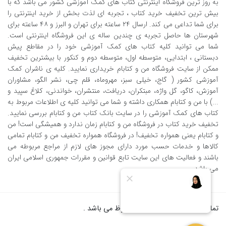
به روز ترین فروشگاه اینترنتی کتاب های کمک آموزشی کشور می باشد که با
بیش ترین تخفیف خرید کتاب ، تجربه ای لذت بخش از خرید اینترنتی را
برای شما تداعی می کند. ارسال ٢٤ ساعته برای تهران و البرز و ٤٨ ساعته برای
شهرستان ها حاصل تجربه ی چندین ساله ی این فروشگاه اینترنتی است.
شما می توانید کلیه کتاب های کمک آموزشی خود را در مقاطع پیش
دبستانی ، ابتدایی، متوسطه اول، متوسطه دوم و کنکور با بیشترین تخفیف
ممکن از سایت فروشگاه من و کتابام خریداری نمایید. کلیه ی ناشران کمک
آموزشی کشور ( گاج، خیلی سبز، مهروماه، قلم چی، نشر الگو، مشاوران
آموزش، کاگو، گل واژه، مبتکران، دریافت، منتشران، خواندنی، کلاغ سپید و
...) با من و کتابام همکاری داشته و شما می توانید کلیه ی اطلاعات مربوط به
کتاب های کمک آموزشی را در سایت بانک کتاب من و کتابام بررسی نمایید.
تخفیف خرید کتاب در فروشگاه من و کتابام زمان ندارد و همیشگی است! من
و کتابام یعنی همواره تخفیف! در فروشگاه همواره تخفیف من و کتابام تمامی
کالاها و خدمات حسب مورد دارای مجوز های لازم از مراجع مربوطه می
باشند و فعالیت های این سایت تابع قوانین و مقررات جمهوری اسلامی ایران
می باشد.
تمام حقوق برای من و کتابام محفوظ می باشد .