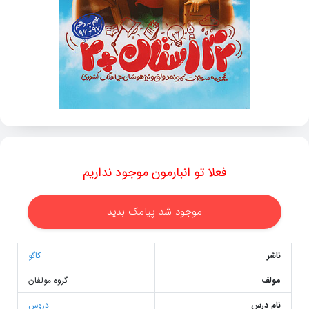
فعلا تو انبارمون موجود نداریم
موجود شد پیامک بدید
ناشر
کاگو
مولف
گروه مولفان
نام درس
دروس