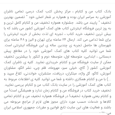
بانک کتاب من و کتابام
، مرکز پخش کتب کمک درسی تمامی ناشران
آموزشی به سراسر ایران بوده و همواره بر شعار اصلی خود " تضمین بهترین
تخفیف " پایبند می باشد. جشنواره همواره تخفیف من و کتابام کامل ترین و
به روز ترین فروشگاه اینترنتی کتاب های کمک آموزشی کشور می باشد که با
بیش ترین تخفیف خرید کتاب ، تجربه ای لذت بخش از خرید اینترنتی را
برای شما تداعی می کند. ارسال ٢٤ ساعته برای تهران و البرز و ٤٨ ساعته برای
شهرستان ها حاصل تجربه ی چندین ساله ی این فروشگاه اینترنتی است.
شما می توانید کلیه کتاب های کمک آموزشی خود را در مقاطع پیش
دبستانی ، ابتدایی، متوسطه اول، متوسطه دوم و کنکور با بیشترین تخفیف
ممکن از سایت فروشگاه من و کتابام خریداری نمایید. کلیه ی ناشران کمک
آموزشی کشور ( گاج، خیلی سبز، مهروماه، قلم چی، نشر الگو، مشاوران
آموزش، کاگو، گل واژه، مبتکران، دریافت، منتشران، خواندنی، کلاغ سپید و
...) با من و کتابام همکاری داشته و شما می توانید کلیه ی اطلاعات مربوط به
کتاب های کمک آموزشی را در سایت بانک کتاب من و کتابام بررسی نمایید.
تخفیف خرید کتاب در فروشگاه من و کتابام زمان ندارد و همیشگی است! من
و کتابام یعنی همواره تخفیف! در فروشگاه همواره تخفیف من و کتابام تمامی
کالاها و خدمات حسب مورد دارای مجوز های لازم از مراجع مربوطه می
باشند و فعالیت های این سایت تابع قوانین و مقررات جمهوری اسلامی ایران
می باشد.