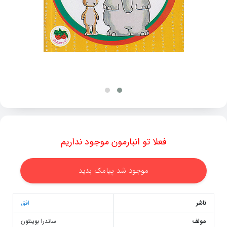
فعلا تو انبارمون موجود نداریم
موجود شد پیامک بدید
ناشر
افق
مولف
ساندرا بوینتون