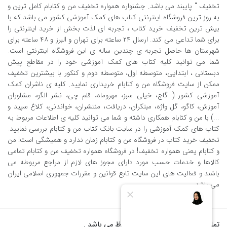
تخفیف " پایبند می باشد. جشنواره همواره تخفیف من و کتابام کامل ترین و
به روز ترین فروشگاه اینترنتی کتاب های کمک آموزشی کشور می باشد که با
بیش ترین تخفیف خرید کتاب ، تجربه ای لذت بخش از خرید اینترنتی را
برای شما تداعی می کند. ارسال ٢٤ ساعته برای تهران و البرز و ٤٨ ساعته برای
شهرستان ها حاصل تجربه ی چندین ساله ی این فروشگاه اینترنتی است.
شما می توانید کلیه کتاب های کمک آموزشی خود را در مقاطع پیش
دبستانی ، ابتدایی، متوسطه اول، متوسطه دوم و کنکور با بیشترین تخفیف
ممکن از سایت فروشگاه من و کتابام خریداری نمایید. کلیه ی ناشران کمک
آموزشی کشور ( گاج، خیلی سبز، مهروماه، قلم چی، نشر الگو، مشاوران
آموزش، کاگو، گل واژه، مبتکران، دریافت، منتشران، خواندنی، کلاغ سپید و
...) با من و کتابام همکاری داشته و شما می توانید کلیه ی اطلاعات مربوط به
کتاب های کمک آموزشی را در سایت بانک کتاب من و کتابام بررسی نمایید.
تخفیف خرید کتاب در فروشگاه من و کتابام زمان ندارد و همیشگی است! من
و کتابام یعنی همواره تخفیف! در فروشگاه همواره تخفیف من و کتابام تمامی
کالاها و خدمات حسب مورد دارای مجوز های لازم از مراجع مربوطه می
باشند و فعالیت های این سایت تابع قوانین و مقررات جمهوری اسلامی ایران
می باشد.
تمام حقوق برای من و کتابام محفوظ می باشد .