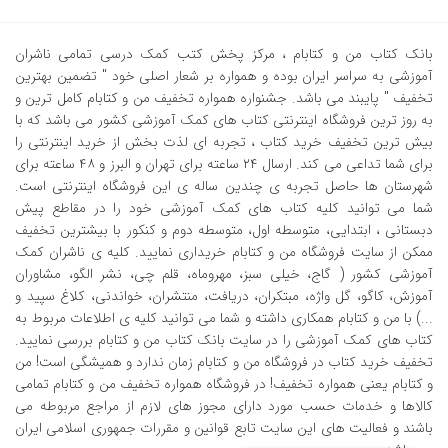
بانک کتاب من و کتابام
، مرکز پخش کتب کمک درسی تمامی ناشران
آموزشی به سراسر ایران بوده و همواره بر شعار اصلی خود " تضمین بهترین
تخفیف " پایبند می باشد. جشنواره همواره تخفیف من و کتابام کامل ترین و
به روز ترین فروشگاه اینترنتی کتاب های کمک آموزشی کشور می باشد که با
بیش ترین تخفیف خرید کتاب ، تجربه ای لذت بخش از خرید اینترنتی را
برای شما تداعی می کند. ارسال ٢٤ ساعته برای تهران و البرز و ٤٨ ساعته برای
شهرستان ها حاصل تجربه ی چندین ساله ی این فروشگاه اینترنتی است.
شما می توانید کلیه کتاب های کمک آموزشی خود را در مقاطع پیش
دبستانی ، ابتدایی، متوسطه اول، متوسطه دوم و کنکور با بیشترین تخفیف
ممکن از سایت فروشگاه من و کتابام خریداری نمایید. کلیه ی ناشران کمک
آموزشی کشور ( گاج، خیلی سبز، مهروماه، قلم چی، نشر الگو، مشاوران
آموزش، کاگو، گل واژه، مبتکران، دریافت، منتشران، خواندنی، کلاغ سپید و
...) با من و کتابام همکاری داشته و شما می توانید کلیه ی اطلاعات مربوط به
کتاب های کمک آموزشی را در سایت بانک کتاب من و کتابام بررسی نمایید.
تخفیف خرید کتاب در فروشگاه من و کتابام زمان ندارد و همیشگی است! من
و کتابام یعنی همواره تخفیف! در فروشگاه همواره تخفیف من و کتابام تمامی
کالاها و خدمات حسب مورد دارای مجوز های لازم از مراجع مربوطه می
باشند و فعالیت های این سایت تابع قوانین و مقررات جمهوری اسلامی ایران