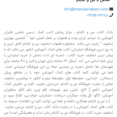
تماس با من و کتابام
info@manoketabam.com
09354039188
بانک کتاب من و کتابام
، مرکز پخش کتب کمک درسی تمامی ناشران
آموزشی به سراسر ایران بوده و همواره بر شعار اصلی خود " تضمین بهترین
تخفیف " پایبند می باشد. جشنواره همواره تخفیف من و کتابام کامل ترین و
به روز ترین فروشگاه اینترنتی کتاب های کمک آموزشی کشور می باشد که با
بیش ترین تخفیف خرید کتاب ، تجربه ای لذت بخش از خرید اینترنتی را
برای شما تداعی می کند. ارسال ٢٤ ساعته برای تهران و البرز و ٤٨ ساعته برای
شهرستان ها حاصل تجربه ی چندین ساله ی این فروشگاه اینترنتی است.
شما می توانید کلیه کتاب های کمک آموزشی خود را در مقاطع پیش
دبستانی ، ابتدایی، متوسطه اول، متوسطه دوم و کنکور با بیشترین تخفیف
ممکن از سایت فروشگاه من و کتابام خریداری نمایید. کلیه ی ناشران کمک
آموزشی کشور ( گاج، خیلی سبز، مهروماه، قلم چی، نشر الگو، مشاوران
آموزش، کاگو، گل واژه، مبتکران، دریافت، منتشران، خواندنی، کلاغ سپید و
...) با من و کتابام همکاری داشته و شما می توانید کلیه ی اطلاعات مربوط به
کتاب های کمک آموزشی را در سایت بانک کتاب من و کتابام بررسی نمایید.
تخفیف خرید کتاب در فروشگاه من و کتابام زمان ندارد و همیشگی است! من