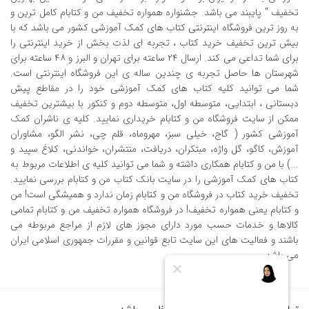
تخفیف " پایبند می باشد. جشنواره همواره تخفیف من و کتابام کامل ترین و
به روز ترین فروشگاه اینترنتی کتاب های کمک آموزشی کشور می باشد که با
بیش ترین تخفیف خرید کتاب ، تجربه ای لذت بخش از خرید اینترنتی را
برای شما تداعی می کند. ارسال ٢٤ ساعته برای تهران و البرز و ٤٨ ساعته برای
شهرستان ها حاصل تجربه ی چندین ساله ی این فروشگاه اینترنتی است.
شما می توانید کلیه کتاب های کمک آموزشی خود را در مقاطع پیش
دبستانی ، ابتدایی، متوسطه اول، متوسطه دوم و کنکور با بیشترین تخفیف
ممکن از سایت فروشگاه من و کتابام خریداری نمایید. کلیه ی ناشران کمک
آموزشی کشور ( گاج، خیلی سبز، مهروماه، قلم چی، نشر الگو، مشاوران
آموزش، کاگو، گل واژه، مبتکران، دریافت، منتشران، خواندنی، کلاغ سپید و
...) با من و کتابام همکاری داشته و شما می توانید کلیه ی اطلاعات مربوط به
کتاب های کمک آموزشی را در سایت بانک کتاب من و کتابام بررسی نمایید.
تخفیف خرید کتاب در فروشگاه من و کتابام زمان ندارد و همیشگی است! من
و کتابام یعنی همواره تخفیف! در فروشگاه همواره تخفیف من و کتابام تمامی
کالاها و خدمات حسب مورد دارای مجوز های لازم از مراجع مربوطه می
باشند و فعالیت های این سایت تابع قوانین و مقررات جمهوری اسلامی ایران
می باشد.