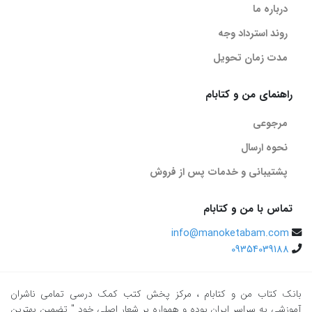
درباره ما
روند استرداد وجه
مدت زمان تحویل
راهنمای من و کتابام
مرجوعی
نحوه ارسال
پشتیبانی و خدمات پس از فروش
تماس با من و کتابام
info@manoketabam.com
09354039188
بانک کتاب من و کتابام
، مرکز پخش کتب کمک درسی تمامی ناشران
آموزشی به سراسر ایران بوده و همواره بر شعار اصلی خود " تضمین بهترین