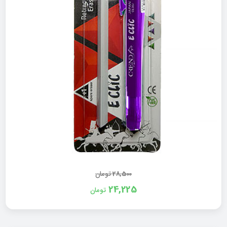
28,500
تومان
24,225
تومان