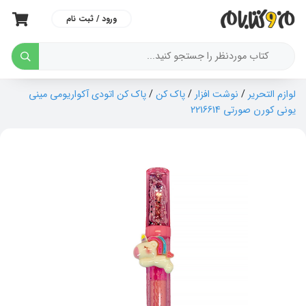
ورود / ثبت نام
لوازم التحریر
/
نوشت افزار
/
پاک کن
/
پاک کن اتودی آکواریومی مینی
یونی کورن صورتی 2216614