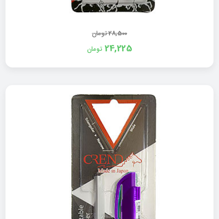
28,500
تومان
24,225
تومان