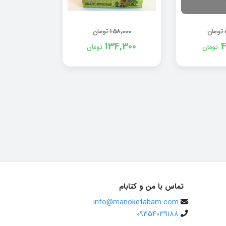
158,000
تومان
58,000
تومان
34,300
134,300
4
تومان
تومان
تماس با من و کتابام
info@manoketabam.com
09354039188