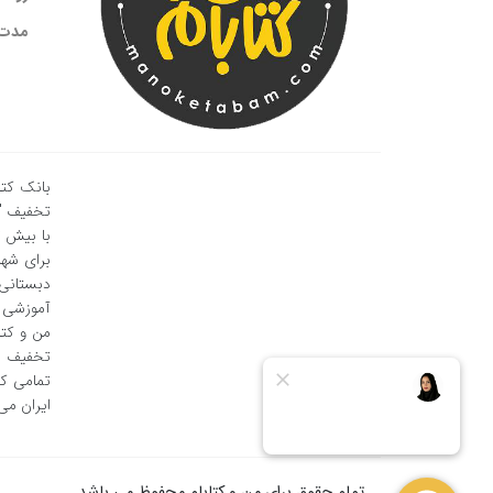
مدت 
بانک کتا
تخفیف " 
برای شهر
دبستانی 
آموزشی ک
من و کتا
تخفیف خر
تمامی کا
ایران می
تمام حقوق برای من و کتابام محفوظ می باشد .