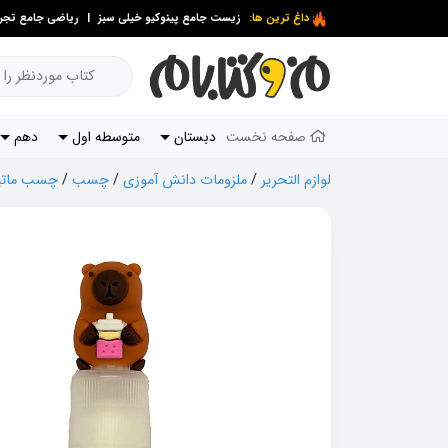
داغ ترین ها:
زیست جامع پینوکیو خیلی سبز
|
ریاضی جامع تجرب
صفحه نخست
دبستان
متوسطه اول
دهم
لوازم التحریر
/
ملزومات دانش آموزی
/
چسب
/
چسب ماتیکی 2510 کپی با