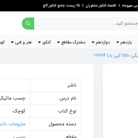
ی مهروماه
|
اقتصاد کنکور مشاوران
|
IQ زیست جامع کنکور گاج
یازدهم
دوازدهم
مشترک مقاطع
کنکور
هنر و فنی
کود
را 221664
ناشر
نام درس
چسب ماتیک
نوع کتاب
کوچک
دسته محصول
ملزومات دان
مقطع
چسب