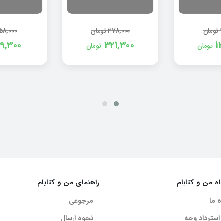
تومان
378,000
تومان
58,000
9,300
321,300
1
تومان
تومان
ه من و کتابام
راهنمای من و کتابام
ه ما
مرجوعی
استرداد وجه
نحوه ارسال