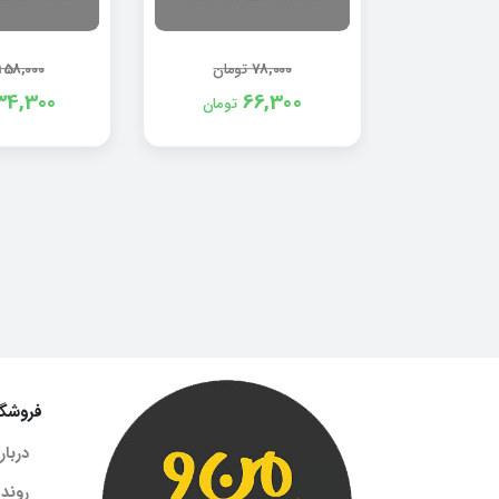
78,000
تومان
158,000
34,300
66,300
تومان
فروشگا
دربار
روند 