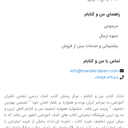
راهنمای من و کتابام
مرجوعی
نحوه ارسال
پشتیبانی و خدمات پس از فروش
تماس با من و کتابام
info@manoketabam.com
09354039188
بانک کتاب من و کتابام
، مرکز پخش کتب کمک درسی تمامی ناشران
آموزشی به سراسر ایران بوده و همواره بر شعار اصلی خود " تضمین بهترین
تخفیف " پایبند می باشد. جشنواره همواره تخفیف من و کتابام کامل ترین و
به روز ترین فروشگاه اینترنتی کتاب های کمک آموزشی کشور می باشد که با
بیش ترین تخفیف خرید کتاب ، تجربه ای لذت بخش از خرید اینترنتی را
برای شما تداعی می کند. ارسال ٢٤ ساعته برای تهران و البرز و ٤٨ ساعته برای