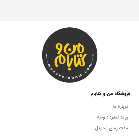
درواقع یک بانک تست جامع و کلی از درس فیزیک تجربی دهم به حساب
میاد
. بقیه ی قسمت های این کتاب هم دقیقا به همین جزئی و کلی براتون
همه چیزو شرح داده و کمکتون میکنه که این درس ملکه ی ذهنتون بشه.
سطح کتاب تست فیزیک دهم تجربی الگو
از اونجایی که این کتاب مخصوص بچه های پایه دهم تجربی تالیف شده و
کمکتون میکنه که سال راحت تری رو پشت سر بزارید
برای همینم سطحش رو
در سطح کتاب درسی نگه داشته تا همه ی بچه ها بتونن تهیه اش کنن
و
تمریناتشو حل کنن و درواقع به مشکلی بر نخورن. پس میشه گفت سطح
این کتاب متوسط و معمولی هستش.
فروشگاه من و کتابام
مولف کتاب تست فیزیک دهم تجربی الگو
درباره ما
کتاب تست فیزیک دهم تجربی الگو به قلم سیروس یعقوبی، رضا خالو و آقای
روند استرداد وجه
امیرعلی میری نوشته شده است. این اساتید برجسته کشور،
بجز این کتاب
مدت زمان تحویل
کتاب های دیگه ای رو هم با همکاری انتشارات الگو به چاپ رسوند مثل کتاب