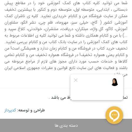
در ابتدای هر درسی یک درسنامه مخصوص اون درس تالیف شده.
درسنامه ی
شما می توانید کلیه کتاب های کمک آموزشی خود را در مقاطع پیش
دبستانی ، ابتدایی، متوسطه اول، متوسطه دوم و کنکور با بیشترین تخفیف
این کتاب همونطور که بهتون گفتم به شدت کامله و هرچیزی که لازمه برای
ممکن از سایت فروشگاه من و کتابام خریداری نمایید. کلیه ی ناشران کمک
این درس بدونید رو توی خودش جا داده. همچنین یکسری نکات کنکوری و
آموزشی کشور ( گاج، خیلی سبز، مهروماه، قلم چی، نشر الگو، مشاوران
آموزش، کاگو، گل واژه، مبتکران، دریافت، منتشران، خواندنی، کلاغ سپید و
بدردبخور رو از همین اول براتون توضیح داده که در آینده برای کنکور خیلی
...) با من و کتابام همکاری داشته و شما می توانید کلیه ی اطلاعات مربوط به
بدردتون میخوره.
یکی از ویژگی های مثبت این درسنامه هم 203 تستیه که
کتاب های کمک آموزشی را در سایت بانک کتاب من و کتابام بررسی نمایید.
تخفیف خرید کتاب در فروشگاه من و کتابام زمان ندارد و همیشگی است! من
مابین توضیحاتش قرار داده شده تا شمارو یادگیری هر مبحث مطمئن کنه.
و کتابام یعنی همواره تخفیف! در فروشگاه همواره تخفیف من و کتابام تمامی
بعد از هر درسنامه تست های این کتاب قرار داده شده
که تمام مباحث کتاب
کالاها و خدمات حسب مورد دارای مجوز های لازم از مراجع مربوطه می
باشند و فعالیت های این سایت تابع قوانین و مقررات جمهوری اسلامی ایران
درسی و مفاهیم اصلی رو پوشش داده و کمکتون میکنه که از یادگیریتون
می باشد.
اطمینان کامل رو به دست بیارین. این تست ها به صورت تالیفی و کنکوری از
سوالات پرتکرار کنکورهای اخیر هستن و سوالات تالیفی هم در قالب سوالت
تمام حقوق برای من و کتابام محفوظ می باشد .
کنکور طراحی شده و
تعدادشون 1285 تاست
که همین تعداد و تنوع بالاش
طراحی و توسعه:
کدپرداز
باعث میشه که سر جلسه ی کنکور هیچ سوالی براتون ناآشنا نباشه.
آزمون های جامع این کتاب هم درواقع کمکتون میکنن تا دوره و مروری به
دسته بندی ها
تمام مطالعاتتون بکنین و از همون پایه با شیوه آزمون کنکور هم آشنا بشین