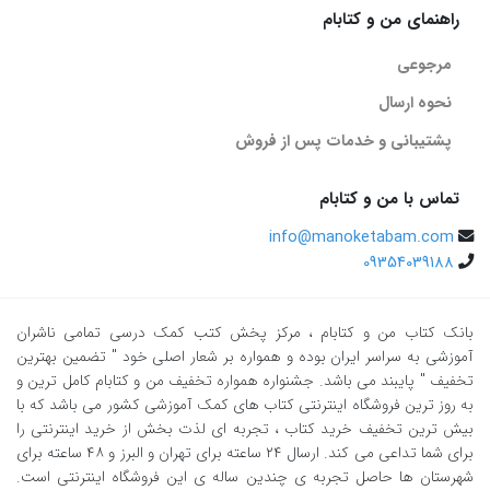
راهنمای من و کتابام
تست فیزیک دهم ریاضی الگو.
مرجوعی
ویژگی های کتاب فیزیک دهم تجربی الگو
نحوه ارسال
1) درسنامه کامل و جامع با ذکر نکات مهم و کنکوری
پشتیبانی و خدمات پس از فروش
2) ارائه تست های تالیفی و کنکوری با پوشش تمامی مطالب اصلی
3) پاسخنامه کاملا تشریحی با بررسی کامل سوالات
تماس با من و کتابام
4) ارائه چندین آزمون جامع و فصل به فصل
info@manoketabam.com
5) مطابق با تغییرات جدید کتاب درسی و کنکور
09354039188
ساختار کتاب تست فیزیک دهم تجربی الگو
بانک کتاب من و کتابام
، مرکز پخش کتب کمک درسی تمامی ناشران
خب همونطورکه توی فهرست هم مشاهده میکنید این کتاب به پنج فصل
آموزشی به سراسر ایران بوده و همواره بر شعار اصلی خود " تضمین بهترین
تخفیف " پایبند می باشد. جشنواره همواره تخفیف من و کتابام کامل ترین و
تقسیم شده.
بخش اول تا چهارم این کتاب درواقع همون فصل های کتاب
به روز ترین فروشگاه اینترنتی کتاب های کمک آموزشی کشور می باشد که با
درسی هستن که خودشون درس هایی رو شامل میشن. بخش پنجم هم
بیش ترین تخفیف خرید کتاب ، تجربه ای لذت بخش از خرید اینترنتی را
برای شما تداعی می کند. ارسال ٢٤ ساعته برای تهران و البرز و ٤٨ ساعته برای
مختص به پاسخنامه ی تشریحی هستش.
شهرستان ها حاصل تجربه ی چندین ساله ی این فروشگاه اینترنتی است.