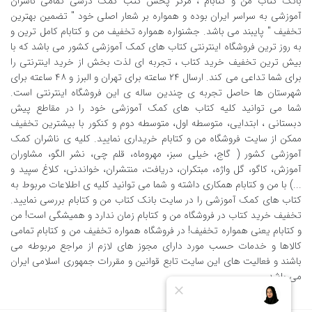
بانک کتاب من و کتابام
، مرکز پخش کتب کمک درسی تمامی ناشران
آموزشی به سراسر ایران بوده و همواره بر شعار اصلی خود " تضمین بهترین
تخفیف " پایبند می باشد. جشنواره همواره تخفیف من و کتابام کامل ترین و
به روز ترین فروشگاه اینترنتی کتاب های کمک آموزشی کشور می باشد که با
بیش ترین تخفیف خرید کتاب ، تجربه ای لذت بخش از خرید اینترنتی را
برای شما تداعی می کند. ارسال ٢٤ ساعته برای تهران و البرز و ٤٨ ساعته برای
شهرستان ها حاصل تجربه ی چندین ساله ی این فروشگاه اینترنتی است.
شما می توانید کلیه کتاب های کمک آموزشی خود را در مقاطع پیش
دبستانی ، ابتدایی، متوسطه اول، متوسطه دوم و کنکور با بیشترین تخفیف
ممکن از سایت فروشگاه من و کتابام خریداری نمایید. کلیه ی ناشران کمک
آموزشی کشور ( گاج، خیلی سبز، مهروماه، قلم چی، نشر الگو، مشاوران
آموزش، کاگو، گل واژه، مبتکران، دریافت، منتشران، خواندنی، کلاغ سپید و
...) با من و کتابام همکاری داشته و شما می توانید کلیه ی اطلاعات مربوط به
کتاب های کمک آموزشی را در سایت بانک کتاب من و کتابام بررسی نمایید.
تخفیف خرید کتاب در فروشگاه من و کتابام زمان ندارد و همیشگی است! من
و کتابام یعنی همواره تخفیف! در فروشگاه همواره تخفیف من و کتابام تمامی
کالاها و خدمات حسب مورد دارای مجوز های لازم از مراجع مربوطه می
باشند و فعالیت های این سایت تابع قوانین و مقررات جمهوری اسلامی ایران
می باشد.