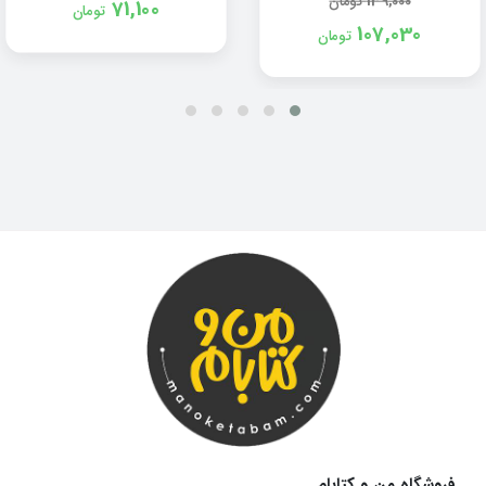
139,000
تومان
71,100
تومان
107,030
تومان
فروشگاه من و کتابام