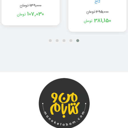
گاج
139,000
تومان
495,000
تومان
107,030
تومان
381,150
تومان