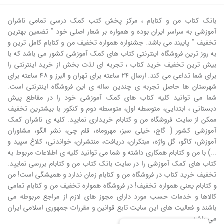
بانک کتاب من و کتابام
، مرکز پخش کتب کمک درسی تمامی ناشران
آموزشی به سراسر ایران بوده و همواره بر شعار اصلی خود " تضمین بهترین
تخفیف " پایبند می باشد. جشنواره همواره تخفیف من و کتابام کامل ترین و
به روز ترین فروشگاه اینترنتی کتاب های کمک آموزشی کشور می باشد که با
بیش ترین تخفیف خرید کتاب ، تجربه ای لذت بخش از خرید اینترنتی را
برای شما تداعی می کند. ارسال ٢٤ ساعته برای تهران و البرز و ٤٨ ساعته برای
شهرستان ها حاصل تجربه ی چندین ساله ی این فروشگاه اینترنتی است.
شما می توانید کلیه کتاب های کمک آموزشی خود را در مقاطع پیش
دبستانی ، ابتدایی، متوسطه اول، متوسطه دوم و کنکور با بیشترین تخفیف
ممکن از سایت فروشگاه من و کتابام خریداری نمایید. کلیه ی ناشران کمک
آموزشی کشور ( گاج، خیلی سبز، مهروماه، قلم چی، نشر الگو، مشاوران
آموزش، کاگو، گل واژه، مبتکران، دریافت، منتشران، خواندنی، کلاغ سپید و
...) با من و کتابام همکاری داشته و شما می توانید کلیه ی اطلاعات مربوط به
کتاب های کمک آموزشی را در سایت بانک کتاب من و کتابام بررسی نمایید.
تخفیف خرید کتاب در فروشگاه من و کتابام زمان ندارد و همیشگی است! من
و کتابام یعنی همواره تخفیف! در فروشگاه همواره تخفیف من و کتابام تمامی
کالاها و خدمات حسب مورد دارای مجوز های لازم از مراجع مربوطه می
باشند و فعالیت های این سایت تابع قوانین و مقررات جمهوری اسلامی ایران
می باشد.